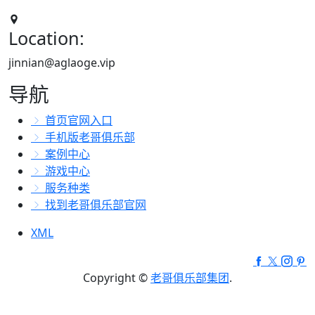
Location:
jinnian@aglaoge.vip
导航
首页官网入口
手机版老哥俱乐部
案例中心
游戏中心
服务种类
找到老哥俱乐部官网
XML
Copyright ©
老哥俱乐部集团
.