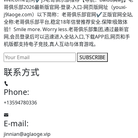
哥俱乐部2026最新版官网-登录-入口-网页版网址（youxi-
j9laoge.com）以下简称：老哥俱乐部官网✔正版官网全站,
全称:老哥俱乐部平台,稳定18年信誉推荐安全.保障!极致体
验！Smile more. Worry less.老哥俱乐部集团,通过最新官
网,会员登录后可以迅速进入全站入口,下载APP后,网页和手
机版都支持电子竞技,真人互动与体育游戏。
SUBSCRIBE
联系方式
Phone:
+13594780336
E-mail:
jinnian@aglaoge.vip