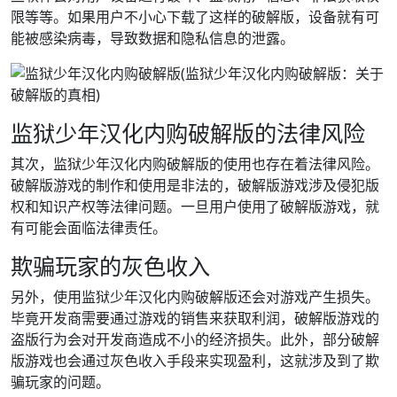
限等等。如果用户不小心下载了这样的破解版，设备就有可
能被感染病毒，导致数据和隐私信息的泄露。
监狱少年汉化内购破解版的法律风险
其次，监狱少年汉化内购破解版的使用也存在着法律风险。
破解版游戏的制作和使用是非法的，破解版游戏涉及侵犯版
权和知识产权等法律问题。一旦用户使用了破解版游戏，就
有可能会面临法律责任。
欺骗玩家的灰色收入
另外，使用监狱少年汉化内购破解版还会对游戏产生损失。
毕竟开发商需要通过游戏的销售来获取利润，破解版游戏的
盗版行为会对开发商造成不小的经济损失。此外，部分破解
版游戏也会通过灰色收入手段来实现盈利，这就涉及到了欺
骗玩家的问题。