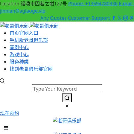
Location:福鼎市因若之巅127号
Phone: +13594780336
E-mail:
jinnian@aglaoge.vip
Any Quotes
Customer Support
首页官网入口
手机版老哥俱乐部
案例中心
游戏中心
服务种类
找到老哥俱乐部官网
现在预约