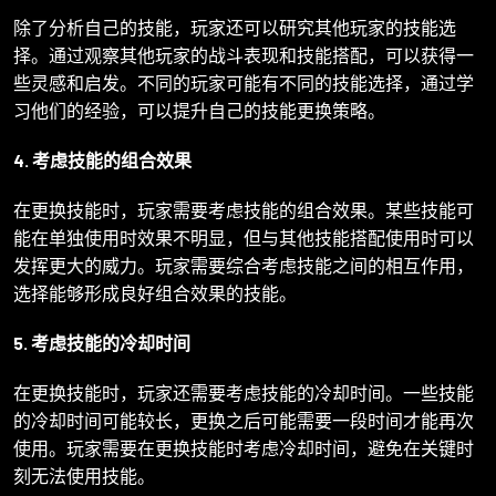
除了分析自己的技能，玩家还可以研究其他玩家的技能选
择。通过观察其他玩家的战斗表现和技能搭配，可以获得一
些灵感和启发。不同的玩家可能有不同的技能选择，通过学
习他们的经验，可以提升自己的技能更换策略。
4. 考虑技能的组合效果
在更换技能时，玩家需要考虑技能的组合效果。某些技能可
能在单独使用时效果不明显，但与其他技能搭配使用时可以
发挥更大的威力。玩家需要综合考虑技能之间的相互作用，
选择能够形成良好组合效果的技能。
5. 考虑技能的冷却时间
在更换技能时，玩家还需要考虑技能的冷却时间。一些技能
的冷却时间可能较长，更换之后可能需要一段时间才能再次
使用。玩家需要在更换技能时考虑冷却时间，避免在关键时
刻无法使用技能。