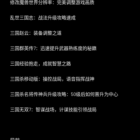
修改魔兽世界分辨率：完美调整游戏画质
乱世三国志：战法升级攻略速成
三国赵云：装备调整之道
三国群英传7：迅速提升武器熟练度的秘籍
三国经验抱走，成就智慧之路
三国杀移动版：操控战局，语音指挥战神
三国杀名将传神兵升级攻略：50级后如何晋升为中心
三国无双7：智谋战场，计谋技能引领战局