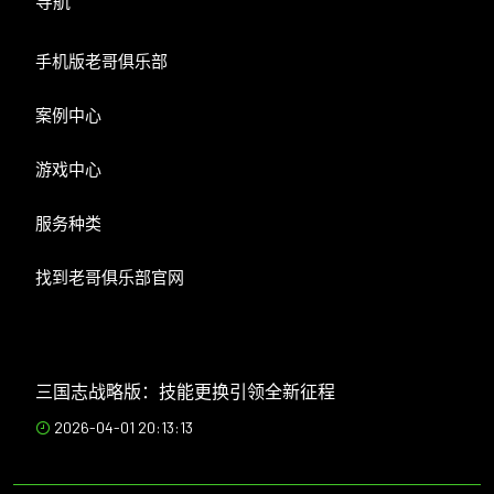
导航
手机版老哥俱乐部
案例中心
游戏中心
服务种类
找到老哥俱乐部官网
三国志战略版：技能更换引领全新征程
2026-04-01 20:13:13