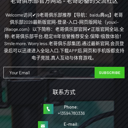
老哥俱乐部官方网站 - 老哥必备的交流社区
Welcome访问✔j9老哥俱乐部推荐【导航：baidu典ag】老哥
俱乐部2026最新版官网-登录-入口-网页版网址（youxi-
j9laoge.com）以下简称：老哥俱乐部官网✔正版官网全站,全
称:老哥俱乐部平台,稳定18年信誉推荐安全.保障!极致体验！
Smile more. Worry less.老哥俱乐部集团,通过最新官网,会员登
录后可以迅速进入全站入口,下载APP后,网页和手机版都支持
电子竞技,真人互动与体育游戏。
SUBSCRIBE
联系方式
Phone:
+13594780336
E-mail: