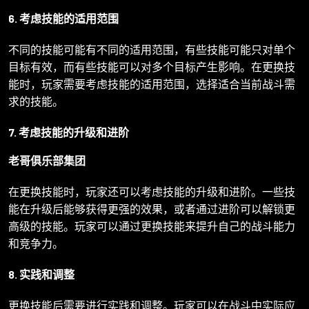
6. 考虑技能的适用范围
不同的技能可能有不同的适用范围，有些技能可能只对单个
目标有效，而有些技能可以对多个目标产生影响。在更换技
能时，玩家需要考虑技能的适用范围，选择适合当前战斗需
求的技能。
7. 考虑技能的升级和进阶
老哥俱乐部集团
在更换技能时，玩家还可以考虑技能的升级和进阶。一些技
能在升级后能够获得更强的效果，或者通过进阶可以解锁更
高级的技能。玩家可以通过更换技能来提升自己的战斗能力
和竞争力。
8. 实践和调整
更换技能后需要进行实践和调整。玩家可以在战斗中实际应