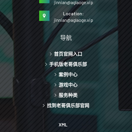
jinnian@aglaoge.vip
Location:
jinnian@aglaoge.vip
导航
首页官网入口
手机版老哥俱乐部
案例中心
游戏中心
服务种类
找到老哥俱乐部官网
XML