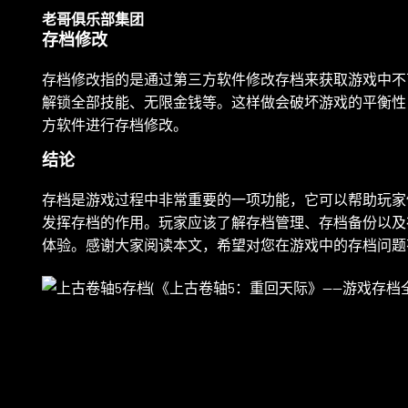
老哥俱乐部集团
存档修改
存档修改指的是通过第三方软件修改存档来获取游戏中不
解锁全部技能、无限金钱等。这样做会破坏游戏的平衡性
方软件进行存档修改。
结论
存档是游戏过程中非常重要的一项功能，它可以帮助玩家
发挥存档的作用。玩家应该了解存档管理、存档备份以及
体验。感谢大家阅读本文，希望对您在游戏中的存档问题