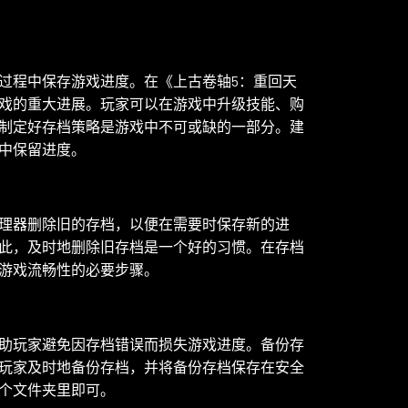
过程中保存游戏进度。在《上古卷轴5：重回天
戏的重大进展。玩家可以在游戏中升级技能、购
制定好存档策略是游戏中不可或缺的一部分。建
中保留进度。
理器删除旧的存档，以便在需要时保存新的进
此，及时地删除旧存档是一个好的习惯。在存档
游戏流畅性的必要步骤。
助玩家避免因存档错误而损失游戏进度。备份存
玩家及时地备份存档，并将备份存档保存在安全
个文件夹里即可。