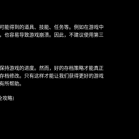
可能得到的道具、技能、任务等。例如在游戏中
，也容易导致游戏崩溃。因此，不建议使用第三
保持游戏的进度。然而，好的存档策略才能真正
存档修改。只有这样才能让我们获得更好的游戏
有所帮助。