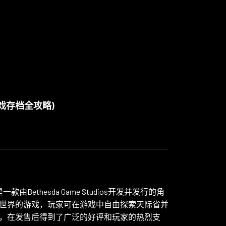
戏存档全攻略)
）是一款由Bethesda Game Studios开发并发行的角
世界的游戏，玩家可在游戏中自由探索天际省并
，在发售后得到了广泛的好评和玩家的热烈支